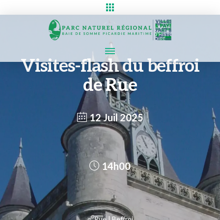
Visites-flash du beffroi
de Rue
12 Juil 2025
14h00
Rue | Beffroi