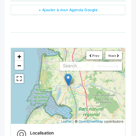
+ Ajouter à mon Agenda Google
<!--
-->
+
Prev
Next
−
My Position
Leaflet
| ©
OpenStreetMap
contributors
Localisation