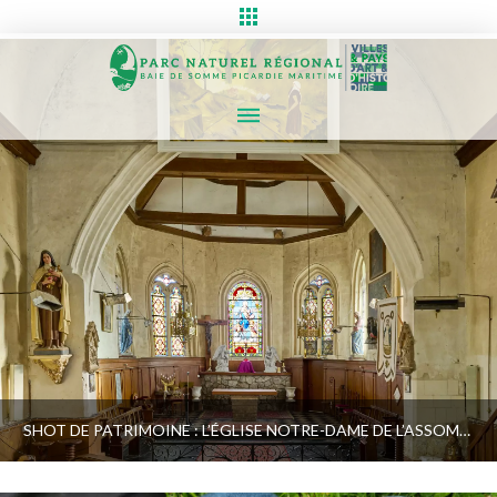
SHOT DE PATRIMOINE : L’ÉGLISE NOTRE-DAME DE L’ASSOMPTION DE VAUCHELLES-LES-QUESNOY