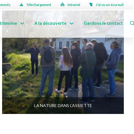
ements
Téléchargement
Intranet
J’ai vu un écureuil
trimoine
A la découverte
Gardons le contact
LA NATURE DANS L’ASSIETTE