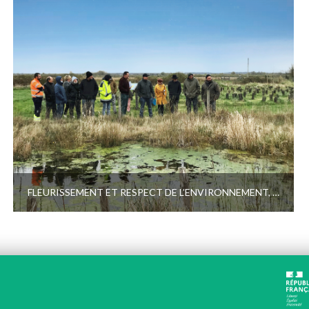
FLEURISSEMENT ET RESPECT DE L’ENVIRONNEMENT, LE PARC NATUREL RÉGIONAL ACCOMPAGNE VOS COMMUNES