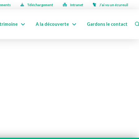
ements
Téléchargement
Intranet
J’ai vu un écureuil
trimoine
A la découverte
Gardons le contact