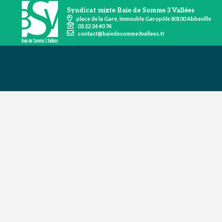
Syndicat mixte Baie de Somme 3 Vallées
place de la Gare, Immeuble Garopôle 80100 Abbeville
03 22 24 40 74
contact@baiedesomme3vallees.fr