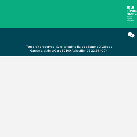
Tous droits réservés - Syndicat mixte Baie de Somme 3 Vallées
Garopole, pl. de la Gare 80100 Abbeville | 03 22 24 40 74