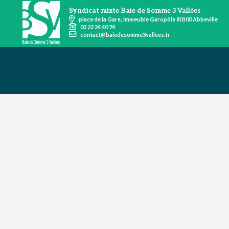
Syndicat mixte Baie de Somme 3 Vallées
place de la Gare, Immeuble Garopôle 80100 Abbeville
03 22 24 40 74
contact@baiedesomme3vallees.fr