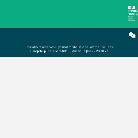
Tous droits réservés - Syndicat mixte Baie de Somme 3 Vallées
Garopole, pl. de la Gare 80100 Abbeville | 03 22 24 40 74