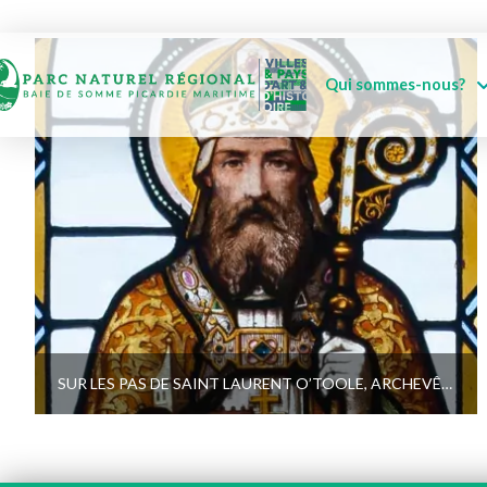
Qui sommes-nous?
SUR LES PAS DE SAINT LAURENT O’TOOLE, ARCHEVÊQUE IRLANDAIS MORT À EU, CANONISÉ EN 1225