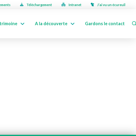
ements
Téléchargement
Intranet
J’ai vu un écureuil
trimoine
A la découverte
Gardons le contact