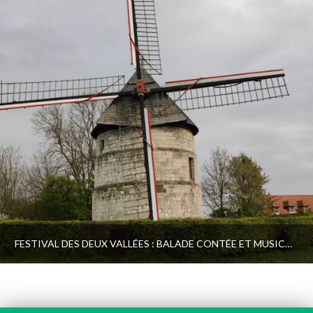
FESTIVAL DES DEUX VALLÉES : BALADE CONTÉE ET MUSICALE DU MOULIN À L’ÉGLISE