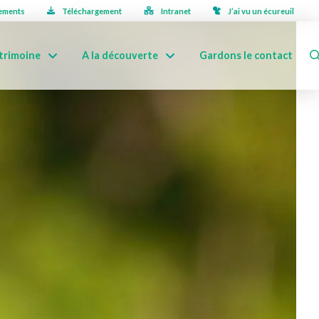
ements
Téléchargement
Intranet
J’ai vu un écureuil
trimoine
A la découverte
Gardons le contact