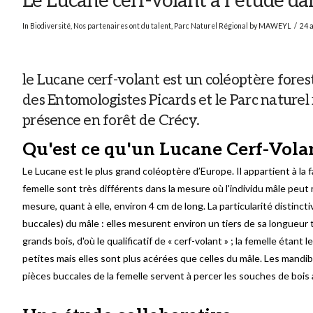
Le Lucane cerf-volant à l’étude dan
In
Biodiversité
,
Nos partenaires ont du talent
,
Parc Naturel Régional
by MAWEYL
24 
le Lucane cerf-volant est un coléoptère forest
des Entomologistes Picards et le Parc naturel
présence en forêt de Crécy.
Qu'est ce qu'un Lucane Cerf-Volan
Le Lucane est le plus grand coléoptère d’Europe. Il appartient à la
femelle sont très différents dans la mesure où l'individu mâle peut
mesure, quant à elle, environ 4 cm de long. La particularité distinc
buccales) du mâle : elles mesurent environ un tiers de sa longueur 
grands bois, d'où le qualificatif de « cerf-volant » ; la femelle éta
petites mais elles sont plus acérées que celles du mâle. Les mandi
pièces buccales de la femelle servent à percer les souches de bois 