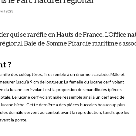
s le Parc naturel régional
avril 2023
ier qui se raréfie en Hauts de France. L'Office nat
 régional Baie de Somme Picardie maritime s'assoc
t ?
 famille des coléoptères, il ressemble à un énorme scarabée. Mâle et
 mesurer jusqu'à 9 cm de longueur. La femelle du lucane cerf-volant
tive du lucane cerf-volant est la proportion des mandibules (pièces
totale. Le lucane cerf-volant mâle ressemble ainsi à un cerf avec de
nt le lucane biche. Cette dernière a des pièces buccales beaucoup plus
bules du mâle servent au combat avant la reproduction, tandis que les
avant la ponte.