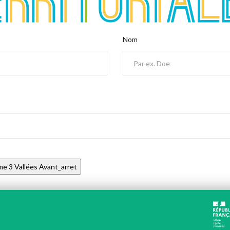
Nom
me 3 Vallées Avant_arret