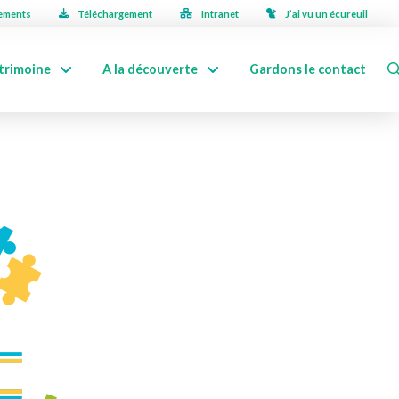
ements
Téléchargement
Intranet
J’ai vu un écureuil
trimoine
A la découverte
Gardons le contact