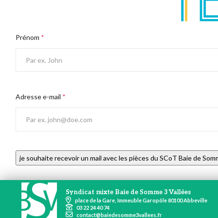
Prénom
*
Adresse e-mail
*
je souhaite recevoir un mail avec les pièces du SCoT Baie de Som
Syndicat mixte Baie de Somme 3 Vallées
place de la Gare, Immeuble Garopôle 80100 Abbeville
03 22 24 40 74
contact@baiedesomme3vallees.fr