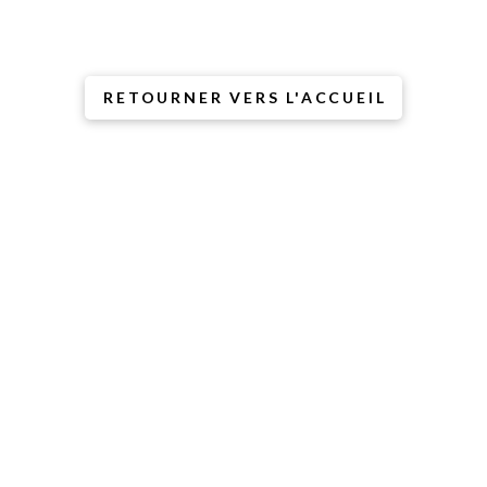
l’âne dit que ce n’est pas
de sa faute
(mais il a l’air coupable).
RETOURNER VERS L'ACCUEIL