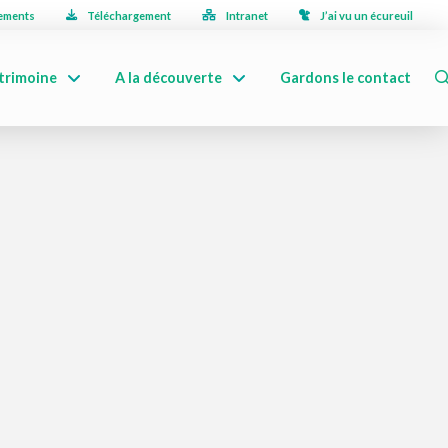
ements
Téléchargement
Intranet
J’ai vu un écureuil
trimoine
A la découverte
Gardons le contact