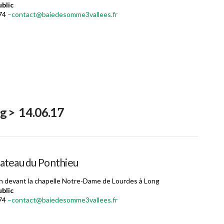
blic
74
–contact@baiedesomme3vallees.fr
g > 14.06.17
plateau du Ponthieu
8h devant la chapelle Notre-Dame de Lourdes à Long
blic
 74
–contact@baiedesomme3vallees.fr