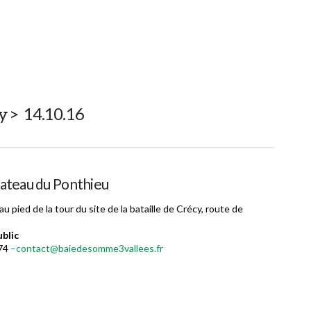
y > 14.10.16
plateau du Ponthieu
 pied de la tour du site de la bataille de Crécy, route de
blic
 74
–contact@baiedesomme3vallees.fr