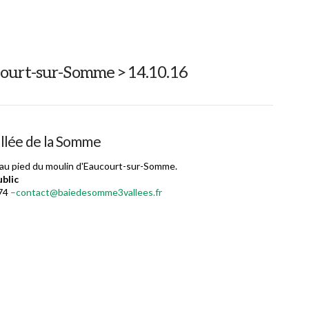
court-sur-Somme >14.10.16
vallée de la Somme
 au pied du moulin d'Eaucourt-sur-Somme.
blic
 74
–contact@baiedesomme3vallees.fr