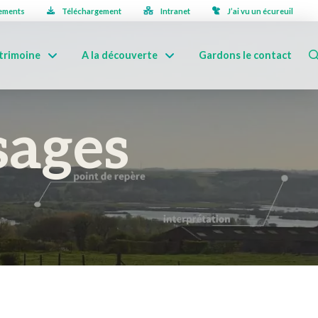
ements
Téléchargement
Intranet
J’ai vu un écureuil
trimoine
A la découverte
Gardons le contact
sages