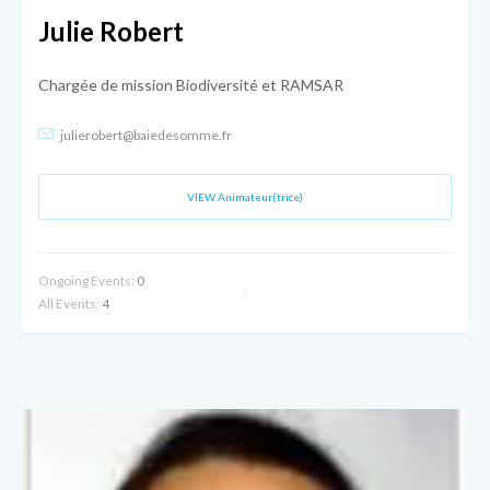
Julie Robert
Chargée de mission Biodiversité et RAMSAR
julierobert@baiedesomme.fr
VIEW Animateur(trice)
Ongoing Events:
0
All Events:
4