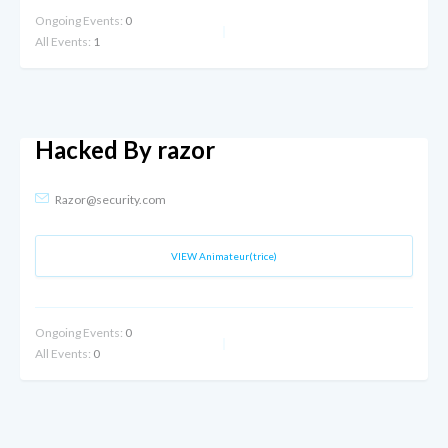
Ongoing Events:
0
All Events:
1
Hacked By razor
Razor@security.com
VIEW Animateur(trice)
Ongoing Events:
0
All Events:
0