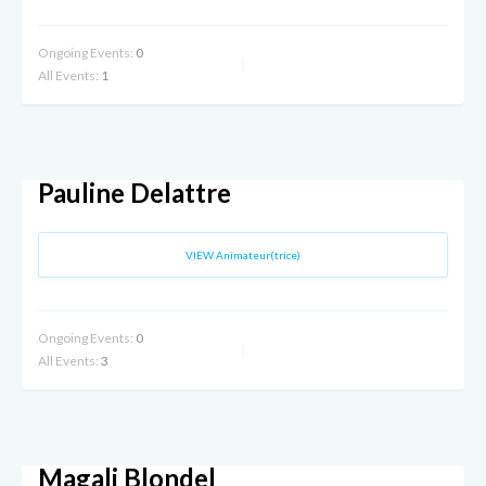
Ongoing Events:
0
All Events:
1
Pauline Delattre
VIEW Animateur(trice)
Ongoing Events:
0
All Events:
3
Magali Blondel