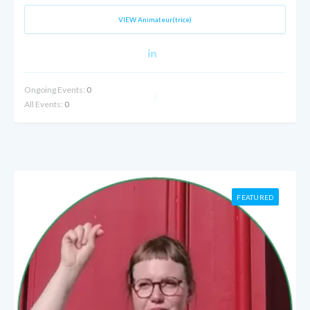
VIEW Animateur(trice)
Ongoing Events:
0
All Events:
0
FEATURED