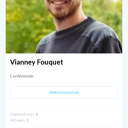
Vianney Fouquet
Conférencier
VIEW Animateur(trice)
Ongoing Events:
0
All Events:
2