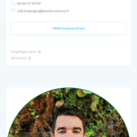
06 86 31 58 49
sabrinalangin@baiedesomme.fr
VIEW Animateur(trice)
Ongoing Events:
0
All Events:
3