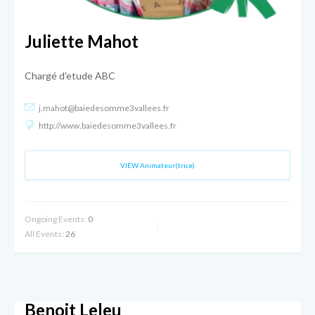
Juliette Mahot
Chargé d'etude ABC
j.mahot@baiedesomme3vallees.fr
http://www.baiedesomme3vallees.fr
VIEW Animateur(trice)
Ongoing Events:
0
All Events:
26
Benoit Leleu