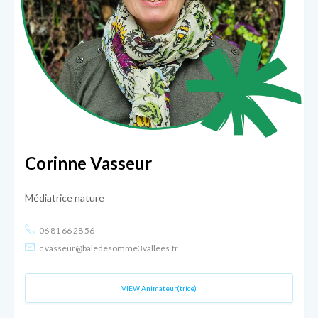
Corinne Vasseur
Médiatrice nature
06 81 66 28 56
c.vasseur@baiedesomme3vallees.fr
VIEW Animateur(trice)