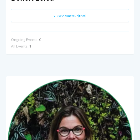
VIEW Animateur(trice)
Ongoing Events:
0
All Events:
1