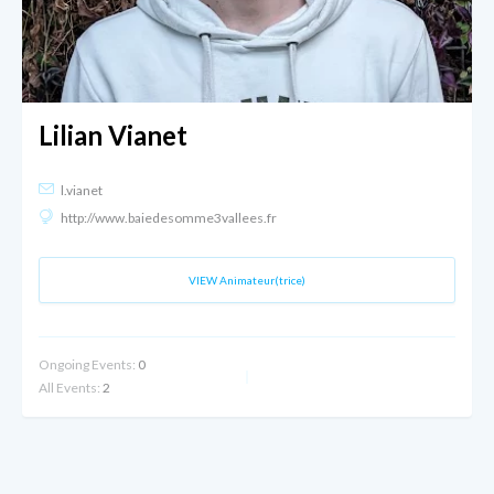
Lilian Vianet
l.vianet
http://www.baiedesomme3vallees.fr
VIEW Animateur(trice)
Ongoing Events:
0
All Events:
2