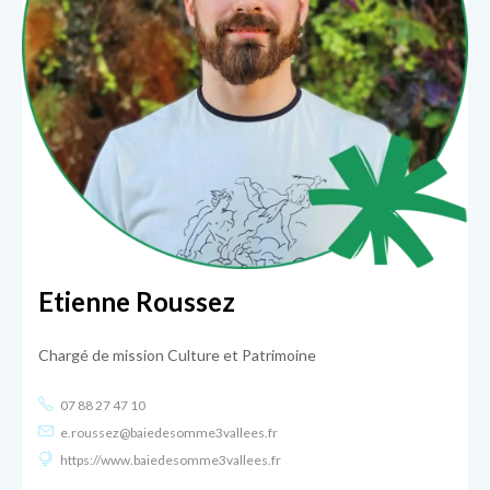
Etienne Roussez
Chargé de mission Culture et Patrimoine
07 88 27 47 10
e.roussez@baiedesomme3vallees.fr
https://www.baiedesomme3vallees.fr