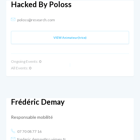
Hacked By Poloss
poloss@research.com
VIEW Animateur(trice)
Ongoing Events:
0
All Events:
0
Frédéric Demay
Responsable mobilité
07 70 08 77 16
frederic.demay@cc-vimeu.fr