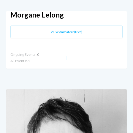
Morgane Lelong
VIEW Animateur(trice)
Ongoing Events:
0
All Events:
3