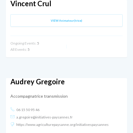
Vincent Crul
VIEW Animateur(trice)
Ongoing Events:
5
All Events:
5
Audrey Gregoire
Accompagnatrice transmission
06 15 50 95 46
a.gregoire@initiatives-paysannes.fr
https://www.agriculturepaysanne.org/initiativespaysannes