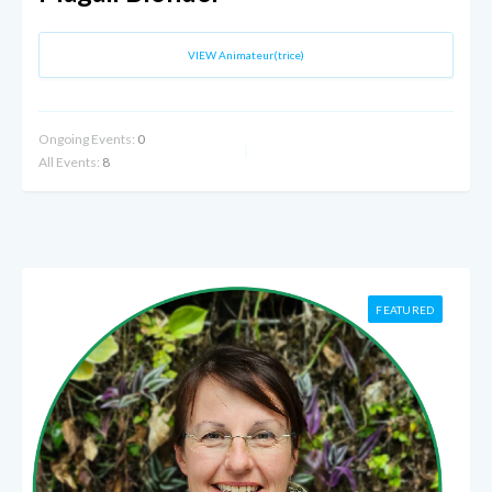
VIEW Animateur(trice)
Ongoing Events:
0
All Events:
8
FEATURED