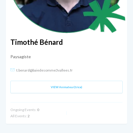
Timothé Bénard
Paysagiste
t.benard@baiedesomme3vallees.fr
VIEW Animateur(trice)
Ongoing Events:
0
All Events:
2