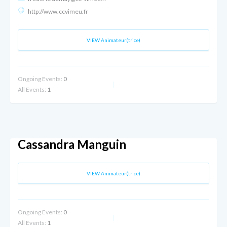
http://www.ccvimeu.fr
VIEW Animateur(trice)
Ongoing Events:
0
All Events:
1
Cassandra Manguin
VIEW Animateur(trice)
Ongoing Events:
0
All Events:
1