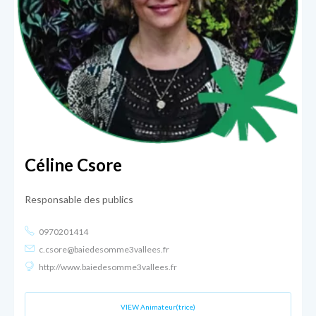
Céline Csore
Responsable des publics
0970201414
c.csore@baiedesomme3vallees.fr
http://www.baiedesomme3vallees.fr
VIEW Animateur(trice)