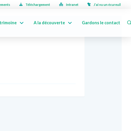
ements
Téléchargement
Intranet
J’ai vu un écureuil
trimoine
A la découverte
Gardons le contact