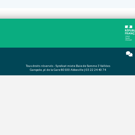
Tous droits réservés - Syndicat mixte Baie de Somme 3 Vallées
Garopole, pl. de la Gare 80100 Abbeville | 03 22 24 40 74