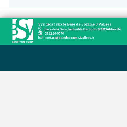
Syndicat mixte Baie de Somme 3 Vallées
place de la Gare, Immeuble Garopôle 80100 Abbeville
03 22 24 40 74
contact@baiedesomme3vallees.fr