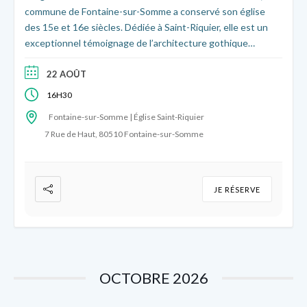
commune de Fontaine-sur-Somme a conservé son église
des 15e et 16e siècles. Dédiée à Saint-Riquier, elle est un
exceptionnel témoignage de l’architecture gothique
flamboyante picarde : son portail et ses clefs de voûte
fourmillent de détails sculptés et historiés. Le temps d’une
22 AOÛT
visite découvrez l’histoire de sa construction et de sa
16H30
reconstruction au 20e siècle !
Fontaine-sur-Somme | Église Saint-Riquier
7 Rue de Haut, 80510 Fontaine-sur-Somme
JE RÉSERVE
OCTOBRE 2026