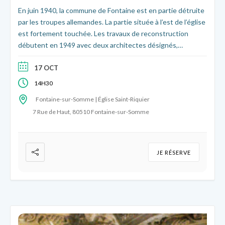
En juin 1940, la commune de Fontaine est en partie détruite
par les troupes allemandes. La partie située à l’est de l’église
est fortement touchée. Les travaux de reconstruction
débutent en 1949 avec deux architectes désignés,
Chevallier et Audra. Maisons, commerces ou fermes :
découvrez comment cette partie du village a été
17 OCT
reconstruite, entre tradition et modernité.
14H30
Fontaine-sur-Somme | Église Saint-Riquier
7 Rue de Haut, 80510 Fontaine-sur-Somme
JE RÉSERVE