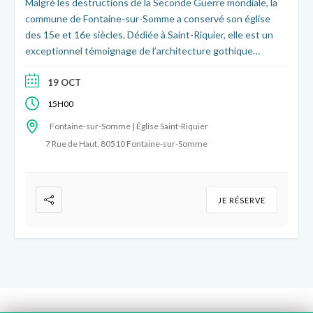
Malgré les destructions de la Seconde Guerre mondiale, la
commune de Fontaine-sur-Somme a conservé son église
des 15e et 16e siècles. Dédiée à Saint-Riquier, elle est un
exceptionnel témoignage de l’architecture gothique
flamboyante picarde : son portail et ses clefs de voûte
fourmillent de détails sculptés et historiés. Le temps d’une
19 OCT
visite découvrez l’histoire de sa construction et de sa
15H00
reconstruction au 20e siècle !
Fontaine-sur-Somme | Église Saint-Riquier
7 Rue de Haut, 80510 Fontaine-sur-Somme
JE RÉSERVE