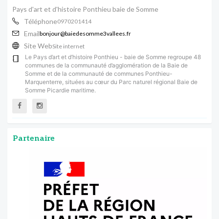
Pays d'art et d'histoire Ponthieu baie de Somme
Téléphone
0970201414
Email
bonjour@baiedesomme3vallees.fr
Site Web
Site internet
Le Pays d’art et d’histoire Ponthieu - baie de Somme regroupe 48
communes de la communauté d’agglomération de la Baie de
Somme et de la communauté de communes Ponthieu-
Marquenterre, situées au cœur du Parc naturel régional Baie de
Somme Picardie maritime.
Partenaire