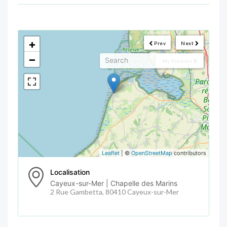
<!--
-->
+
Prev
Next
−
My Position
Leaflet
| ©
OpenStreetMap
contributors
Localisation
Cayeux-sur-Mer | Chapelle des Marins
2 Rue Gambetta, 80410 Cayeux-sur-Mer