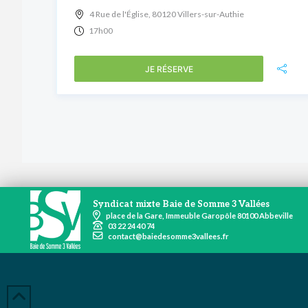
4 Rue de l'Église, 80120 Villers-sur-Authie
17h00
JE RÉSERVE
Syndicat mixte Baie de Somme 3 Vallées
place de la Gare, Immeuble Garopôle 80100 Abbeville
03 22 24 40 74
contact@baiedesomme3vallees.fr