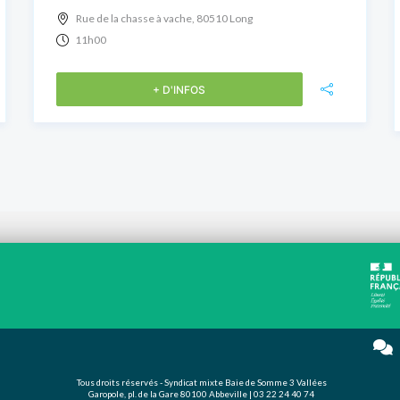
Rue de la chasse à vache, 80510 Long
11h00
+ D'INFOS
Tous droits réservés - Syndicat mixte Baie de Somme 3 Vallées
Garopole, pl. de la Gare 80100 Abbeville | 03 22 24 40 74