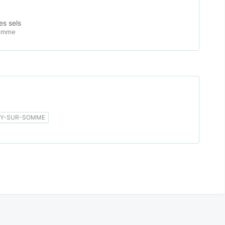
es sels
Somme
RY-SUR-SOMME