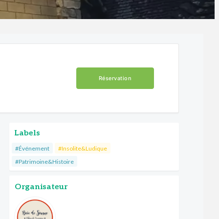
Réservation
Labels
#Événement
#Insolite&Ludique
#Patrimoine&Histoire
Organisateur