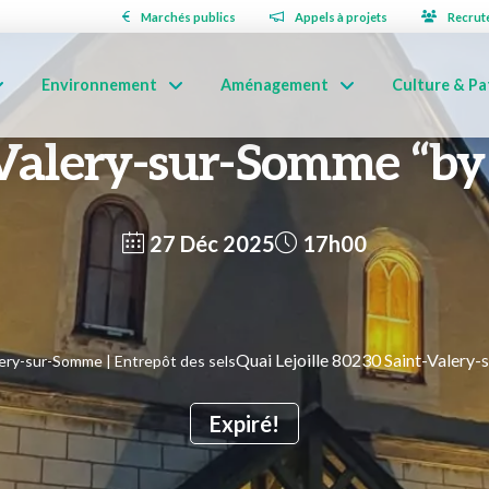
Marchés publics
Appels à projets
Recrut
Environnement
Aménagement
Culture & Pa
Valery-sur-Somme “by
27 Déc 2025
17h00
Quai Lejoille 80230 Saint-Valery
lery-sur-Somme | Entrepôt des sels
Expiré!