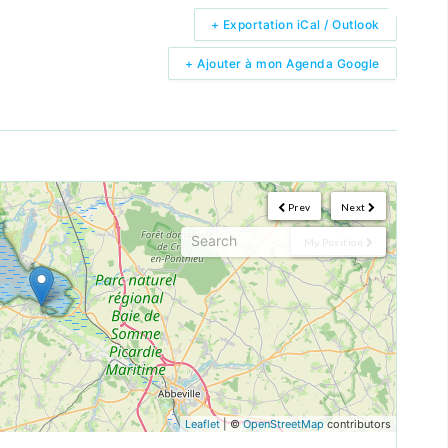
+ Exportation iCal / Outlook
+ Ajouter à mon Agenda Google
Prev
Next
My Position
Leaflet
| ©
OpenStreetMap
contributors