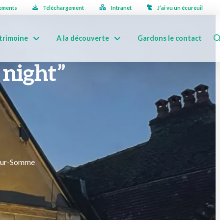
ements
Téléchargement
Intranet
J’ai vu un écureuil
trimoine
A la découverte
Gardons le contact
 night”
-sur-Somme