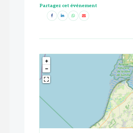
Partagez cet événement
<!--
-->
+
−