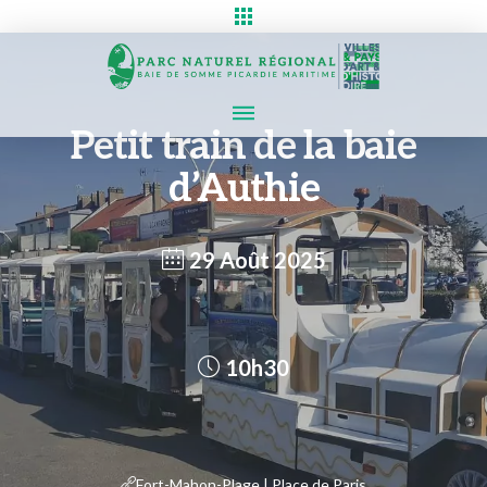
Petit train de la baie
d’Authie
29 Août 2025
10h30
Fort-Mahon-Plage | Place de Paris