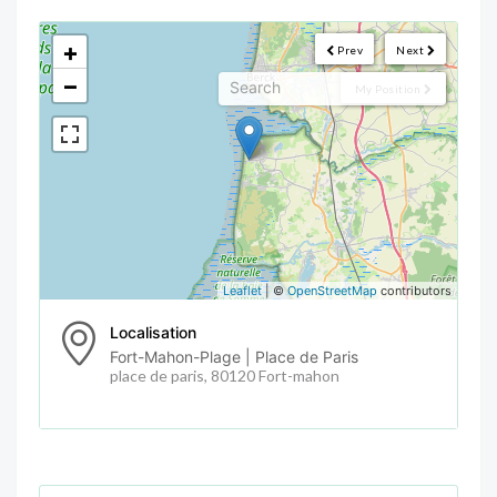
<!--
-->
+
Prev
Next
−
My Position
Leaflet
| ©
OpenStreetMap
contributors
Localisation
Fort-Mahon-Plage | Place de Paris
place de paris, 80120 Fort-mahon