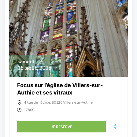
samedi
15
août, 2026
Focus sur l’église de Villers-sur-
Authie et ses vitraux
4 Rue de l'Église, 80120 Villers-sur-Authie
17h00
JE RÉSERVE