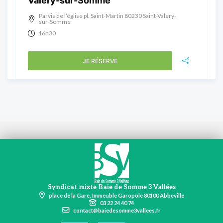
Valery-sur-Somme
Parvis de l’église pl. Saint-Martin 80230 Saint-Valery-
sur-Somme
16h30
JE RÉSERVE
Syndicat mixte Baie de Somme 3 Vallées
place de la Gare, Immeuble Garopôle 80100 Abbeville
03 22 24 40 74
contact@baiedesomme3vallees.fr