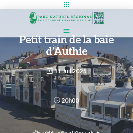
Petit train de la baie
d’Authie
11 Juil 2025
20h00
Fort-Mahon-Plage | Place de Paris