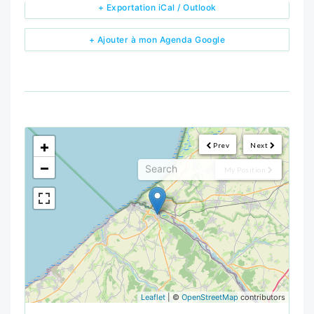
+ Exportation iCal / Outlook
+ Ajouter à mon Agenda Google
<!--
-->
+
Prev
Next
−
My Position
Leaflet
| ©
OpenStreetMap
contributors