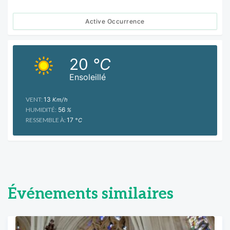
Active Occurrence
20
°C
Ensoleillé
VENT:
13
Km/h
HUMIDITÉ:
56
%
RESSEMBLE À:
17
°C
Événements similaires