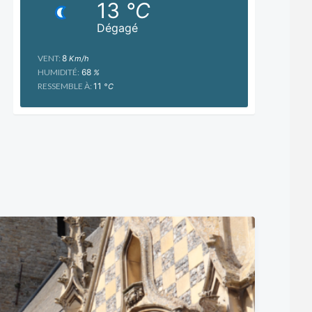
13
°C
Dégagé
VENT:
8
Km/h
HUMIDITÉ:
68
%
RESSEMBLE À:
11
°C