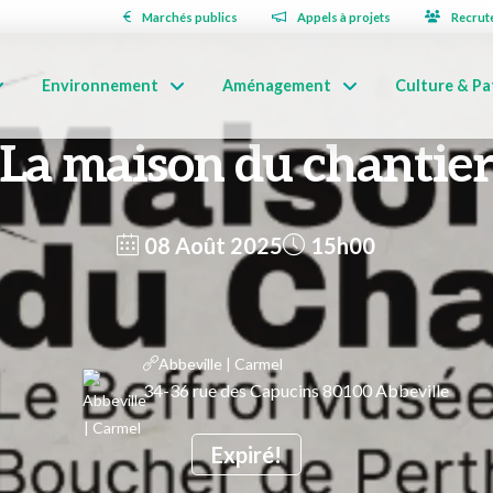
Marchés publics
Appels à projets
Recrut
Environnement
Aménagement
Culture & Pa
La maison du chantie
08 Août 2025
15h00
Abbeville | Carmel
34-36 rue des Capucins 80100 Abbeville
Expiré!