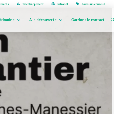
ements
Téléchargement
Intranet
J’ai vu un écureuil
trimoine
A la découverte
Gardons le contact
r