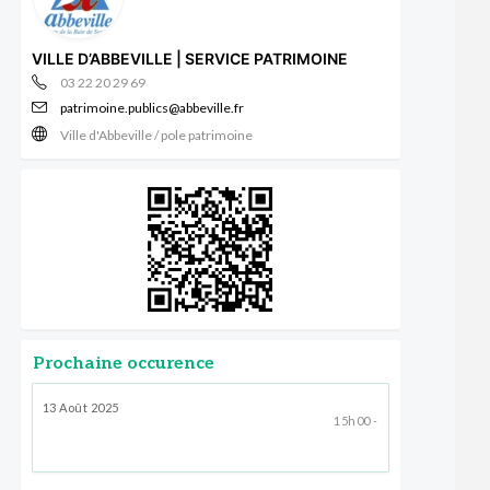
VILLE D’ABBEVILLE | SERVICE PATRIMOINE
03 22 20 29 69
patrimoine.publics@abbeville.fr
Ville d'Abbeville / pole patrimoine
Prochaine occurence
13 Août 2025
15h00 -