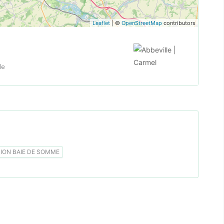
Leaflet
| ©
OpenStreetMap
contributors
le
ON BAIE DE SOMME