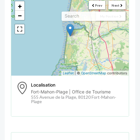
<!--
-->
+
Prev
Next
−
My Position
Leaflet
| ©
OpenStreetMap
contributors
Localisation
Fort-Mahon-Plage | Office de Tourisme
555 Avenue de la Plage, 80120 Fort-Mahon-
Plage