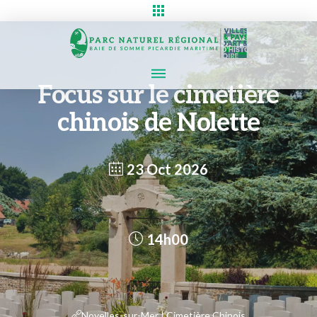
Focus sur le cimetière
chinois de Nolette
23 Oct 2026
14h00
Noyelles-sur-Mer | Cimetière Chinois