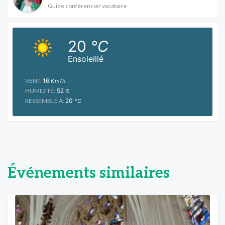
Guide conférencier vacataire
20
°C
Ensoleillé
VENT:
16
Km/h
HUMIDITÉ:
52
%
RESSEMBLE À:
20
°C
Événements similaires