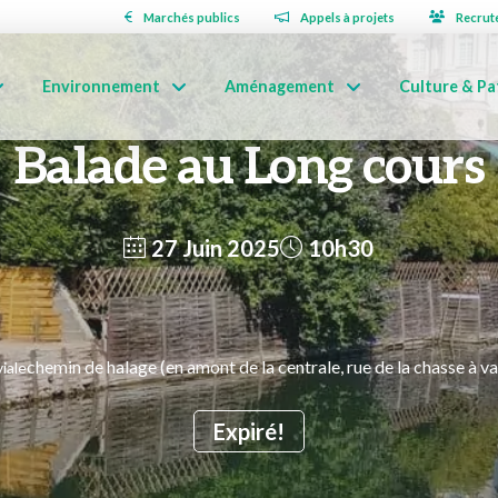
Marchés publics
Appels à projets
Recrut
Environnement
Aménagement
Culture & Pa
Balade au Long cours
27 Juin 2025
10h30
chemin de halage (en amont de la centrale, rue de la chasse à 
iale
Expiré!