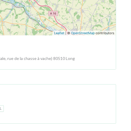
Leaflet
| ©
OpenStreetMap
contributors
ale, rue de la chasse à vache) 80510 Long
L