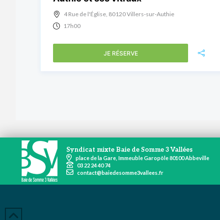
4 Rue de l'Église, 80120 Villers-sur-Authie
17h00
JE RÉSERVE
Syndicat mixte Baie de Somme 3 Vallées
place de la Gare, Immeuble Garopôle 80100 Abbeville
03 22 24 40 74
contact@baiedesomme3vallees.fr