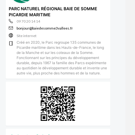
PARC NATUREL RÉGIONAL BAIE DE SOMME
PICARDIE MARITIME
09 70 20 14 14
bonjour@baiedesomme3vallees.fr
Site internet
Créé en 2020, le Parc regroupe 135 communes de
Picardie maritime dans les Hauts-de-France, le long
de la Manche et sur les coteaux de la Somme.
Fonctionnant sur les principes du développement
durable, depuis 1967 la famille des Parcs expérimente
au quotidien le développement durable et invente une
autre vie, plus proche des hommes et de la nature.