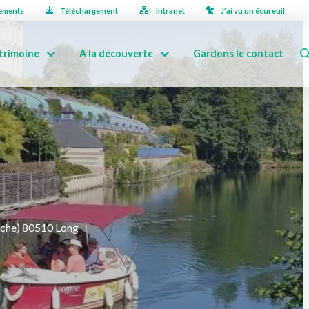
ements
Téléchargement
Intranet
J’ai vu un écureuil
trimoine
A la découverte
Gardons le contact
vache) 80510 Long