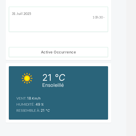
31 Juil 2025
10h30 -
Active Occurrence
21
°C
Ensoleillé
VENT:
18
Km/h
HUMIDITÉ:
49
%
RESSEMBLE À:
21
°C