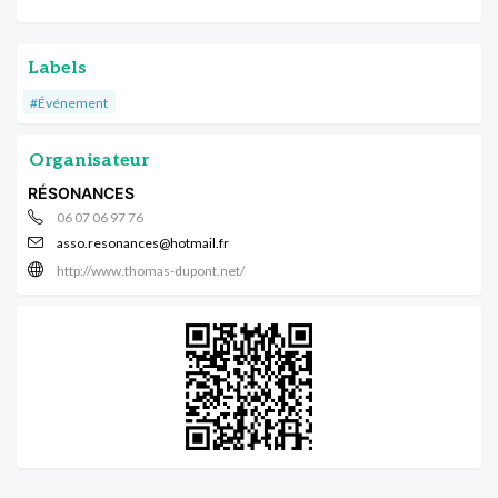
Labels
#Événement
Organisateur
RÉSONANCES
06 07 06 97 76
asso.resonances@hotmail.fr
http://www.thomas-dupont.net/