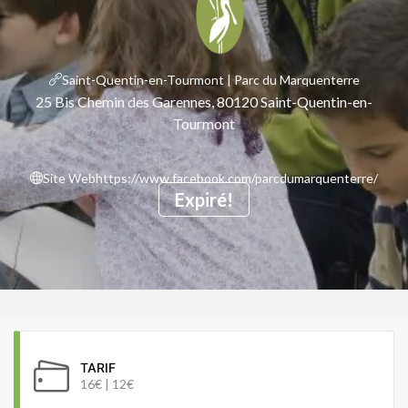
Saint-Quentin-en-Tourmont | Parc du Marquenterre
25 Bis Chemin des Garennes, 80120 Saint-Quentin-en-
Tourmont
Site Web
https://www.facebook.com/parcdumarquenterre/
Expiré!
TARIF
16€ | 12€