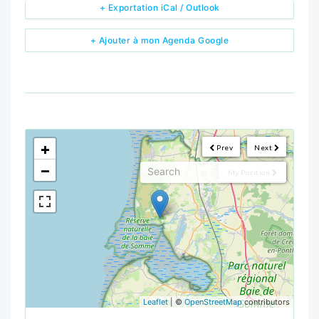
+ Exportation iCal / Outlook
+ Ajouter à mon Agenda Google
<!--
-->
+
Prev
Next
−
My Position
Leaflet
| ©
OpenStreetMap
contributors