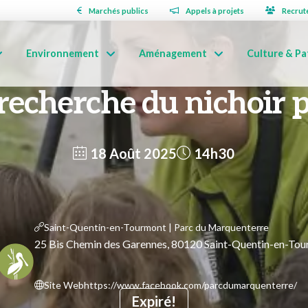
Marchés publics
Appels à projets
Recrut
Environnement
Aménagement
Culture & Pa
 recherche du nichoir 
18 Août 2025
14h30
Saint-Quentin-en-Tourmont | Parc du Marquenterre
25 Bis Chemin des Garennes, 80120 Saint-Quentin-en-To
Site Web
https://www.facebook.com/parcdumarquenterre/
Expiré!