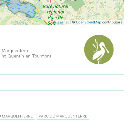
Leaflet
| ©
OpenStreetMap
contributors
u Marquenterre
aint-Quentin-en-Tourmont
U MARQUENTERRE
PARC DU MARQUENTERRE