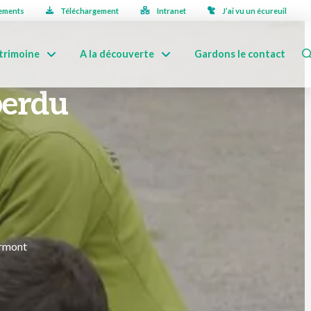
ements
Téléchargement
Intranet
J’ai vu un écureuil
trimoine
A la découverte
Gardons le contact
perdu
urmont