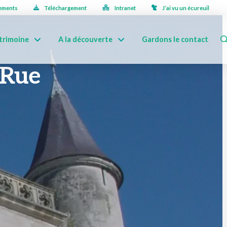
ements
Téléchargement
Intranet
J’ai vu un écureuil
trimoine
A la découverte
Gardons le contact
 Rue