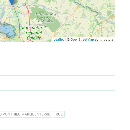
Leaflet
| ©
OpenStreetMap
contributors
 PONTHIEU MARQUENTERRE
RUE