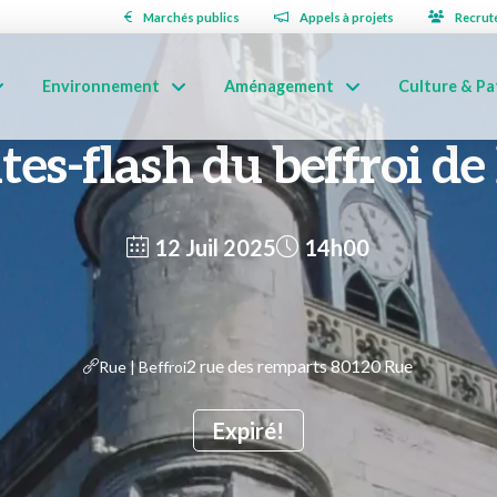
Marchés publics
Appels à projets
Recrut
Environnement
Aménagement
Culture & Pa
tes-flash du beffroi de
12 Juil 2025
14h00
2 rue des remparts 80120 Rue
Rue | Beffroi
Expiré!