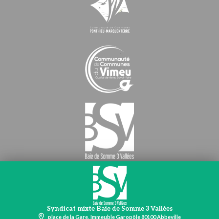
Syndicat mixte Baie de Somme 3 Vallées
place de la Gare, Immeuble Garopôle 80100 Abbeville