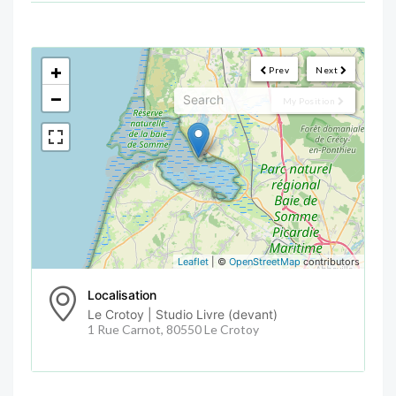
<!--
-->
+
Prev
Next
−
My Position
Leaflet
| ©
OpenStreetMap
contributors
Localisation
Le Crotoy | Studio Livre (devant)
1 Rue Carnot, 80550 Le Crotoy