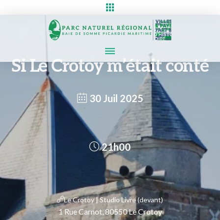
Si Le Crotoy m’était conté
30 Juil 2025
21h00
Le Crotoy | Studio Livre (devant)
1 Rue Carnot, 80550 Le Crotoy