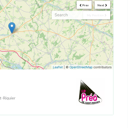
Prev
Next
My Position
Leaflet
| ©
OpenStreetMap
contributors
t-Riquier