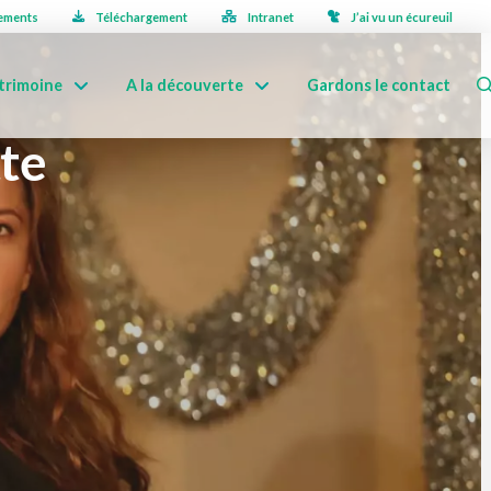
ements
Téléchargement
Intranet
J’ai vu un écureuil
trimoine
A la découverte
Gardons le contact
tte