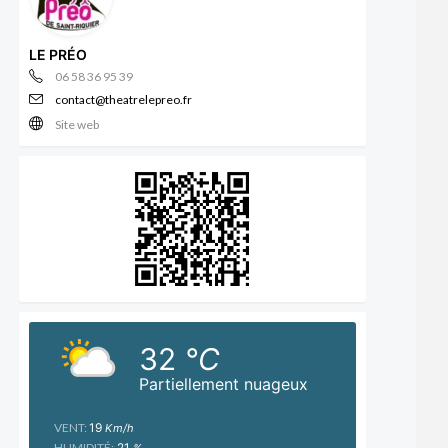
LE PRÉO
06 58 36 95 39
contact@theatrelepreo.fr
Site web
32
°C
Partiellement nuageux
VENT:
19
Km/h
HUMIDITÉ:
21
%