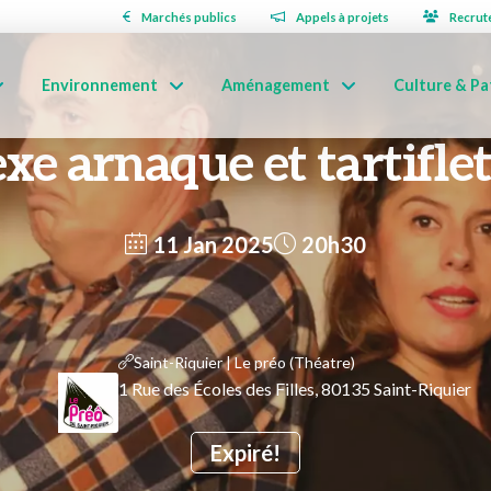
Marchés publics
Appels à projets
Recrut
Environnement
Aménagement
Culture & Pa
xe arnaque et tartifle
11 Jan 2025
20h30
Saint-Riquier | Le préo (Théatre)
1 Rue des Écoles des Filles, 80135 Saint-Riquier
Expiré!