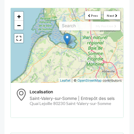
<!--
-->
+
Prev
Next
−
My Position
Leaflet
| ©
OpenStreetMap
contributors
Localisation
Saint-Valery-sur-Somme | Entrepôt des sels
Quai Lejoille 80230 Saint-Valery-sur-Somme