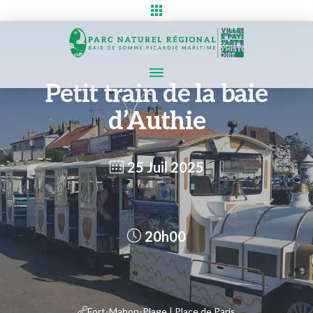
Petit train de la baie
d’Authie
25 Juil 2025
20h00
Fort-Mahon-Plage | Place de Paris