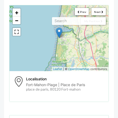
<!--
-->
+
Prev
Next
−
My Position
Leaflet
| ©
OpenStreetMap
contributors
Localisation
Fort-Mahon-Plage | Place de Paris
place de paris, 80120 Fort-mahon