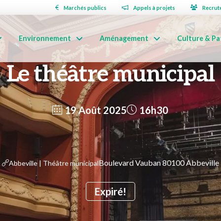
Marchés publics
Appels à projets
Recrut
Environnement
Aménagement
Culture & Pa
Le théâtre municipal
19 Août 2025
16h30
Boulevard Vauban 80100 Abbeville
Abbeville | Théâtre municipal
Expiré!