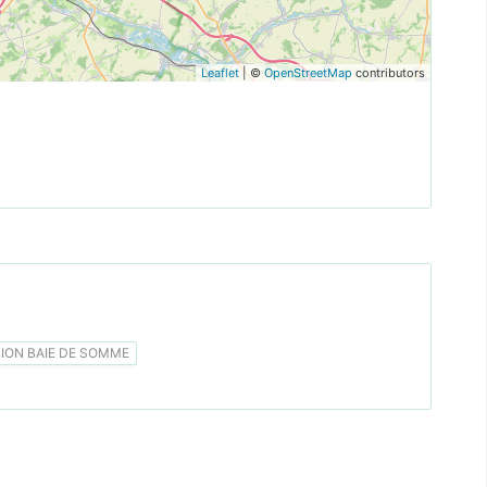
Leaflet
| ©
OpenStreetMap
contributors
ON BAIE DE SOMME