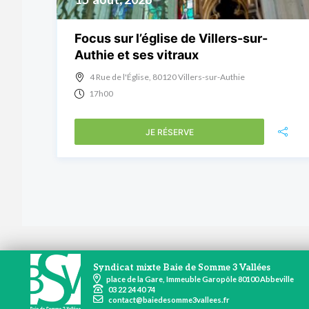
Focus sur l’église de Villers-sur-
Authie et ses vitraux
4 Rue de l'Église, 80120 Villers-sur-Authie
17h00
JE RÉSERVE
Syndicat mixte Baie de Somme 3 Vallées
place de la Gare, Immeuble Garopôle 80100 Abbeville
03 22 24 40 74
contact@baiedesomme3vallees.fr