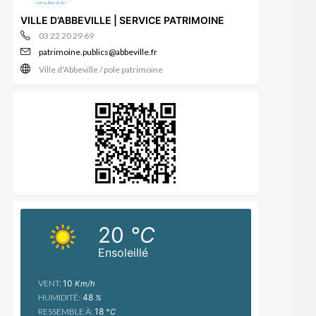
VILLE D’ABBEVILLE | SERVICE PATRIMOINE
03 22 20 29 69
patrimoine.publics@abbeville.fr
Ville d'Abbeville / pole patrimoine
20
°C
Ensoleillé
VENT:
10
Km/h
HUMIDITÉ:
48
%
RESSEMBLE À:
18
°C