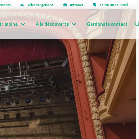
ements
Téléchargement
Intranet
J’ai vu un écureuil
trimoine
A la découverte
Gardons le contact