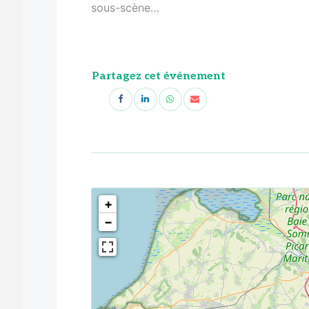
sous-scène…
Partagez cet événement
<!--
-->
+
−