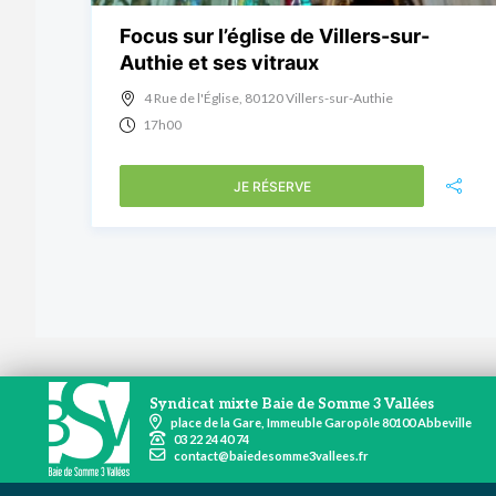
Focus sur l’église de Villers-sur-
Authie et ses vitraux
4 Rue de l'Église, 80120 Villers-sur-Authie
17h00
JE RÉSERVE
Syndicat mixte Baie de Somme 3 Vallées
place de la Gare, Immeuble Garopôle 80100 Abbeville
03 22 24 40 74
contact@baiedesomme3vallees.fr