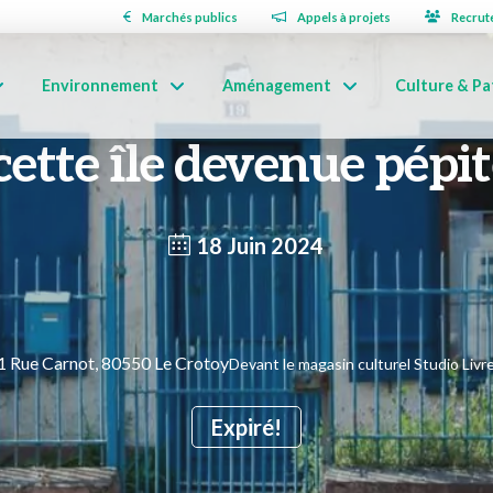
Marchés publics
Appels à projets
Recrut
Environnement
Aménagement
Culture & Pa
cette île devenue pépit
18 Juin 2024
1 Rue Carnot, 80550 Le Crotoy
Devant le magasin culturel Studio Liv
Expiré!