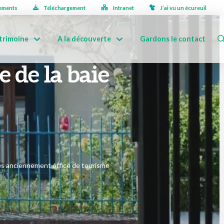
ements
Téléchargement
Intranet
J’ai vu un écureuil
trimoine
A la découverte
Gardons le contact
e de la baie
res anciennement office de tourisme