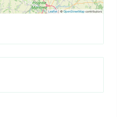
Leaflet
| ©
OpenStreetMap
contributors