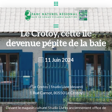
Le Crotoy, cette île
devenue pépite de la baie
11 Juin 2024
Le Crotoy | Studio Livre (devant)
1 Rue Carnot, 80550 Le Crotoy
Devant le magasin culturel Studio Livres anciennement office de