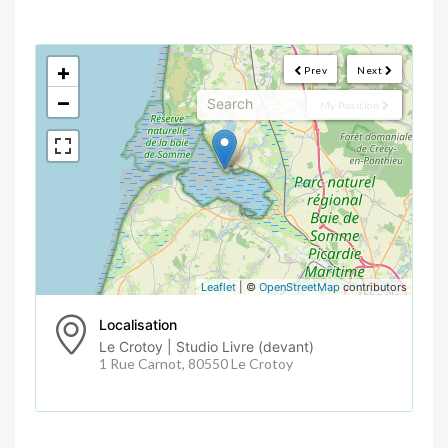
<!--
-->
+
Prev
Next
−
My Position
Leaflet
| ©
OpenStreetMap
contributors
Localisation
Le Crotoy | Studio Livre (devant)
1 Rue Carnot, 80550 Le Crotoy