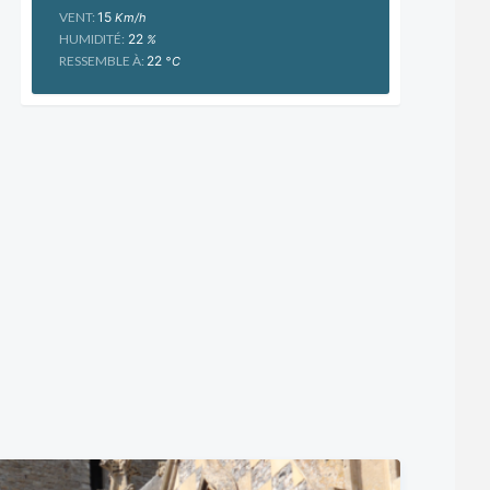
VENT:
15
Km/h
HUMIDITÉ:
22
%
RESSEMBLE À:
22
°C