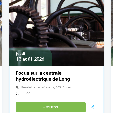
jeudi
13
août, 2026
Focus sur la centrale
hydroélectrique de Long
Rue de la chasse à vache, 80510 Long
11h00
+ D'INFOS