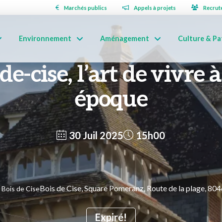
Marchés publics
Appels à projets
Recrut
Environnement
Aménagement
Culture & Pa
de-cise, l’art de vivre à
époque
30 Juil 2025
15h00
Bois de Cise, Square Pomeranz, Route de la plage, 804
| Bois de Cise
Expiré!