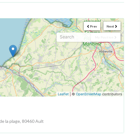
Prev
Next
My Position
Leaflet
| ©
OpenStreetMap
contributors
e la plage, 80460 Ault