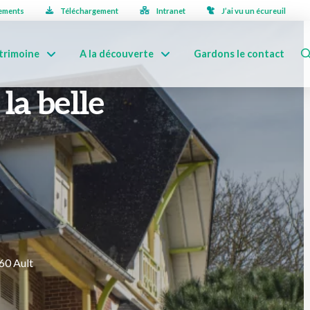
ements
Téléchargement
Intranet
J’ai vu un écureuil
trimoine
A la découverte
Gardons le contact
 la belle
60 Ault