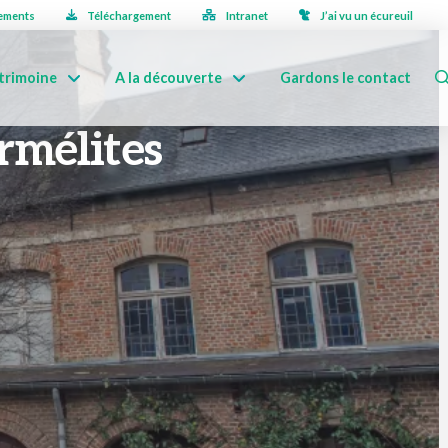
ements
Téléchargement
Intranet
J’ai vu un écureuil
trimoine
A la découverte
Gardons le contact
rmélites