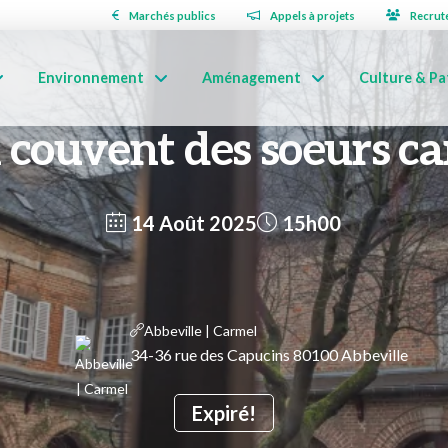
Marchés publics
Appels à projets
Recrut
Environnement
Aménagement
Culture & Pa
n couvent des soeurs ca
14 Août 2025
15h00
Abbeville | Carmel
34-36 rue des Capucins 80100 Abbeville
Expiré!