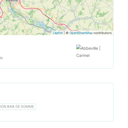
Leaflet
| ©
OpenStreetMap
contributors
le
ON BAIE DE SOMME