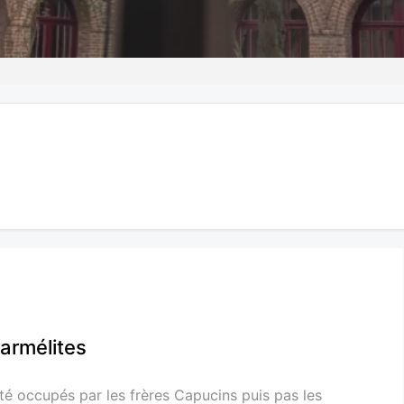
armélites
té occupés par les frères Capucins puis pas les