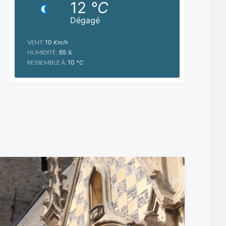
12
°C
Dégagé
VENT:
10
Km/h
HUMIDITÉ:
65
%
RESSEMBLE À:
10
°C