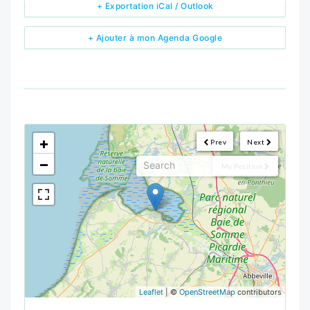
+ Exportation iCal / Outlook
+ Ajouter à mon Agenda Google
<!--
-->
+
Prev
Next
−
My Position
Leaflet
| ©
OpenStreetMap
contributors