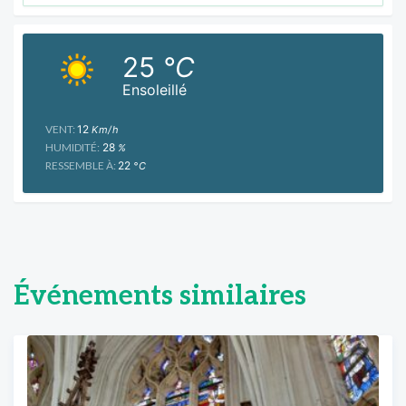
25
°C
Ensoleillé
VENT:
12
Km/h
HUMIDITÉ:
28
%
RESSEMBLE À:
22
°C
Événements similaires