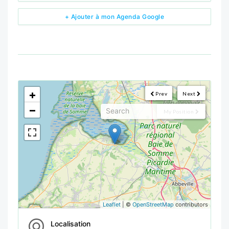
+ Ajouter à mon Agenda Google
<!--
-->
+
Prev
Next
−
My Position
Leaflet
| ©
OpenStreetMap
contributors
Localisation