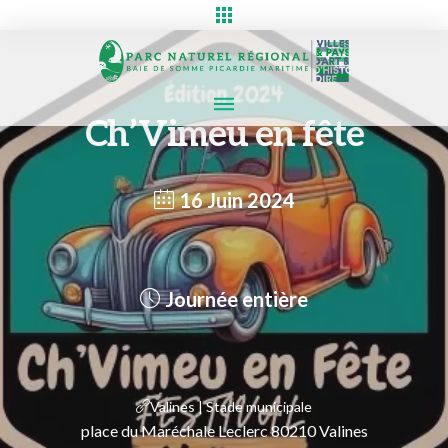
Ch’Vimeu en fête
16 Juin 2024
Journée entière
Valines | Stade municipale
place du Maréchale Leclerc 80210 Valines