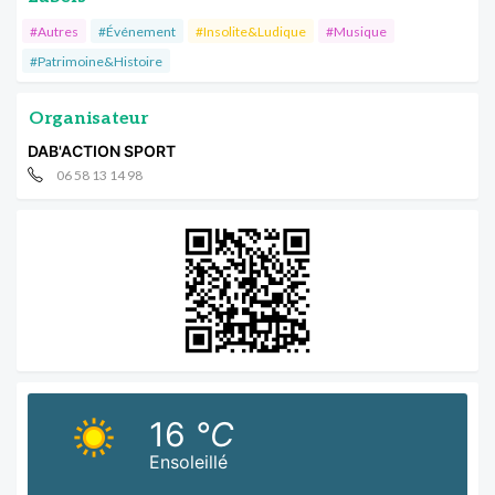
#Autres
#Événement
#Insolite&Ludique
#Musique
#Patrimoine&Histoire
Organisateur
DAB'ACTION SPORT
06 58 13 14 98
16
°C
Ensoleillé