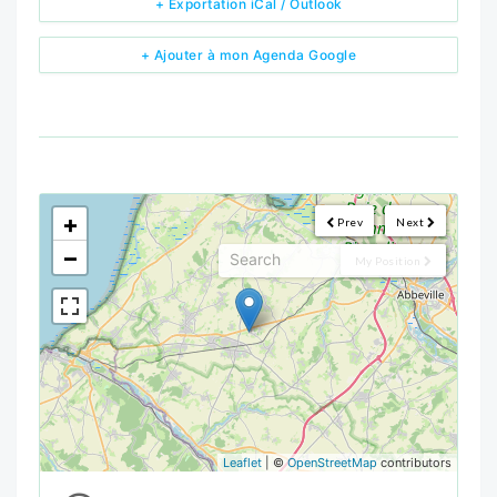
+ Exportation iCal / Outlook
+ Ajouter à mon Agenda Google
<!--
-->
+
Prev
Next
−
My Position
Leaflet
| ©
OpenStreetMap
contributors