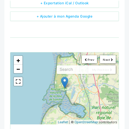
+ Exportation iCal / Outlook
+ Ajouter à mon Agenda Google
<!--
-->
+
Prev
Next
−
My Position
Leaflet
| ©
OpenStreetMap
contributors