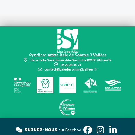
Syndicat mixte Baie de Somme 3 Vallées
place de la Gare, Immeuble Garopôle 80100 Abbeville
03 22 24 40 74
contact@baiedesomme3vallees.fr
Suivez-nous
sur Face