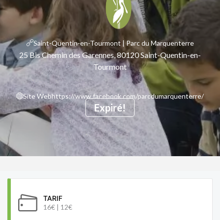
Saint-Quentin-en-Tourmont | Parc du Marquenterre
25 Bis Chemin des Garennes, 80120 Saint-Quentin-en-
Tourmont
Site Web
https://www.facebook.com/parcdumarquenterre/
Expiré!
TARIF
16€ | 12€