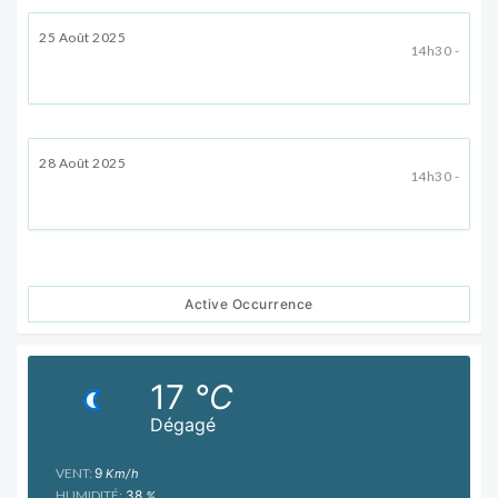
25 Août 2025
14h30 -
28 Août 2025
14h30 -
Active Occurrence
17
°C
Dégagé
VENT:
9
Km/h
HUMIDITÉ:
38
%