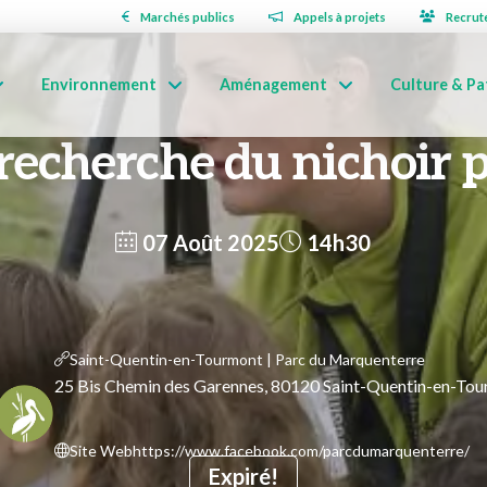
Marchés publics
Appels à projets
Recrut
Environnement
Aménagement
Culture & Pa
 recherche du nichoir 
07 Août 2025
14h30
Saint-Quentin-en-Tourmont | Parc du Marquenterre
25 Bis Chemin des Garennes, 80120 Saint-Quentin-en-To
Site Web
https://www.facebook.com/parcdumarquenterre/
Expiré!