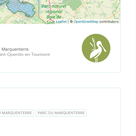
Leaflet
| ©
OpenStreetMap
contributors
u Marquenterre
aint-Quentin-en-Tourmont
U MARQUENTERRE
PARC DU MARQUENTERRE