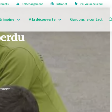
ements
Téléchargement
Intranet
J’ai vu un écureuil
trimoine
A la découverte
Gardons le contact
perdu
urmont