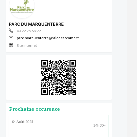
PARC DU MARQUENTERRE
03 22 25 68 99
parc.marquenterre@baiedesomme.fr
Site internet
Prochaine occurence
04 Août 2025
14h30 -