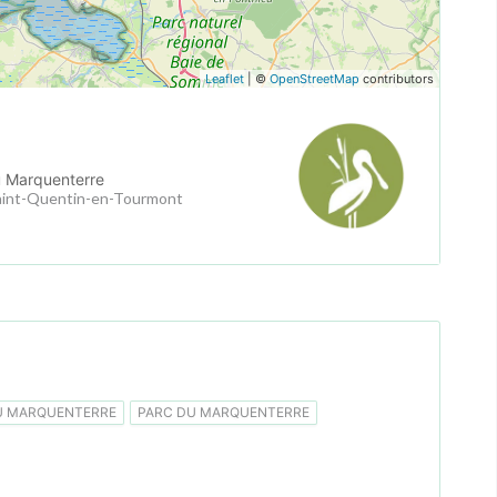
Leaflet
| ©
OpenStreetMap
contributors
u Marquenterre
aint-Quentin-en-Tourmont
U MARQUENTERRE
PARC DU MARQUENTERRE