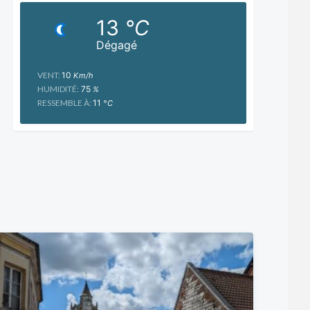
13
°C
Dégagé
VENT:
10
Km/h
HUMIDITÉ:
75
%
RESSEMBLE À:
11
°C