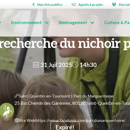
Marchés publics
Appels à projets
Recrut
Environnement
Aménagement
Culture & Pa
 recherche du nichoir 
31 Juil 2025
14h30
Saint-Quentin-en-Tourmont | Parc du Marquenterre
25 Bis Chemin des Garennes, 80120 Saint-Quentin-en-To
Site Web
https://www.facebook.com/parcdumarquenterre/
Expiré!