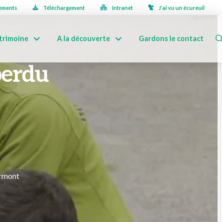
ements
Téléchargement
Intranet
J’ai vu un écureuil
trimoine
A la découverte
Gardons le contact
perdu
urmont