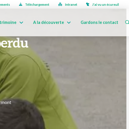
ements
Téléchargement
Intranet
J’ai vu un écureuil
trimoine
A la découverte
Gardons le contact
perdu
urmont