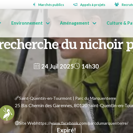
Marchés publics
Appels à projets
Recrut
Environnement
Aménagement
Culture & Pa
 recherche du nichoir 
24 Juil 2025
14h30
Saint-Quentin-en-Tourmont | Parc du Marquenterre
25 Bis Chemin des Garennes, 80120 Saint-Quentin-en-To
Site Web
https://www.facebook.com/parcdumarquenterre/
Expiré!