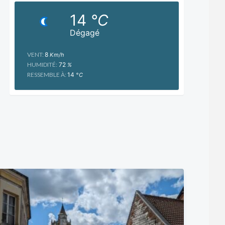
14
°C
Dégagé
VENT:
8
Km/h
HUMIDITÉ:
72
%
RESSEMBLE À:
14
°C