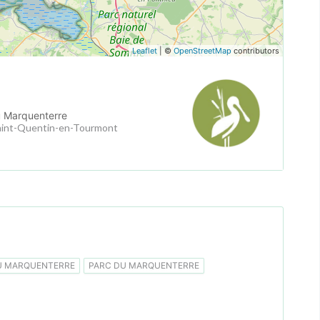
Leaflet
| ©
OpenStreetMap
contributors
u Marquenterre
aint-Quentin-en-Tourmont
U MARQUENTERRE
PARC DU MARQUENTERRE