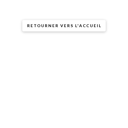
l’âne dit que ce n’est pas
de sa faute
(mais il a l’air coupable).
RETOURNER VERS L'ACCUEIL