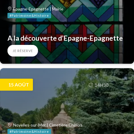
Epagne-Epagnette | Mairie
#Patrimoine&Histoire
A la découverte d’Epagne-Epagnette
JE RÉSERVE
15
AOÛT
14H30
Noyelles-sur-Mer | Cimetière Chinois
#Patrimoine&Histoire