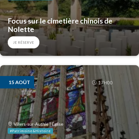
Focus sur le cimetière chinois de
Nolette
JE RÉSERVE
15
AOÛT
17H00
Villers-sur-Authie | Eglise
#Patrimoine&Histoire