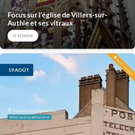
Focus sur l’église de Villers-sur-
Authie et ses vitraux
JE RÉSERVE
SHOT -45MIN
19
AOÛT
14H30
Quend | Cinéma le Pax
#Patrimoine&Histoire