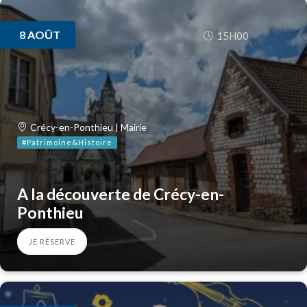
8
AOÛT
15H00
Crécy-en-Ponthieu | Mairie
#Patrimoine&Histoire
A la découverte de Crécy-en-
Ponthieu
JE RÉSERVE