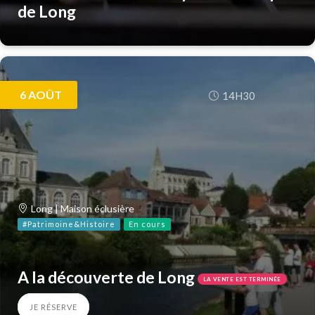
de Long
6
AOÛT
14H30
Long | Maison éclusière
#Patrimoine&Histoire
En cours
A la découverte de Long
LA VENTE EST TERMINÉE
JE RÉSERVE