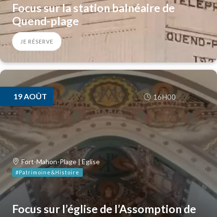
Focus sur la station balnéaire de
Quend-plage
JE RÉSERVE
19
AOÛT
16H00
Fort-Mahon-Plage | Eglise
#Patrimoine&Histoire
Focus sur l’église de l’Assomption de