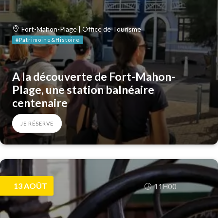
Fort-Mahon-Plage | Office de Tourisme
#Patrimoine&Histoire
A la découverte de Fort-Mahon-
Plage, une station balnéaire
centenaire
JE RÉSERVE
13
AOÛT
11H00