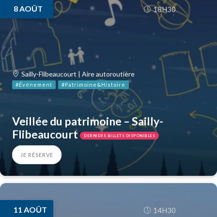
8
AOÛT
18H30
Sailly-Flibeaucourt | Aire autoroutière
#Événement
#Patrimoine&Histoire
Veillée du patrimoine – Sailly-
Flibeaucourt
DERNIERS BILLETS DISPONIBLES
JE RÉSERVE
11
AOÛT
14H30