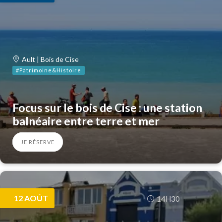
Ault | Bois de Cise
#Patrimoine&Histoire
Focus sur le bois de Cise : une station
balnéaire entre terre et mer
JE RÉSERVE
12
AOÛT
14H30