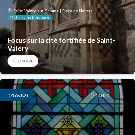
Saint-Valery-sur-Somme | Place de Nevers |
#Patrimoine&Histoire
Focus sur la cité fortifiée de Saint-
Valery
JE RÉSERVE
14
AOÛT
14H30