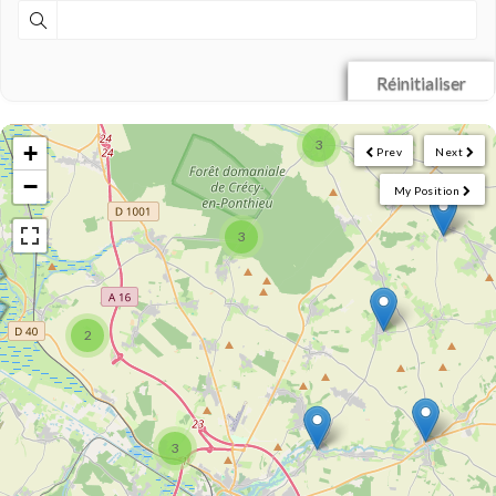
Réinitialiser
3
+
Prev
Next
−
My Position
3
2
3