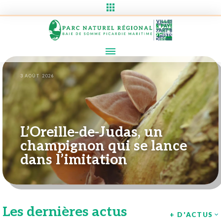
J'ai vu un Écureuil roux
3 AOÛT 2026
L’Oreille-de-Judas, un
champignon qui se lance
dans l’imitation
Les dernières actus
+ D'ACTUS