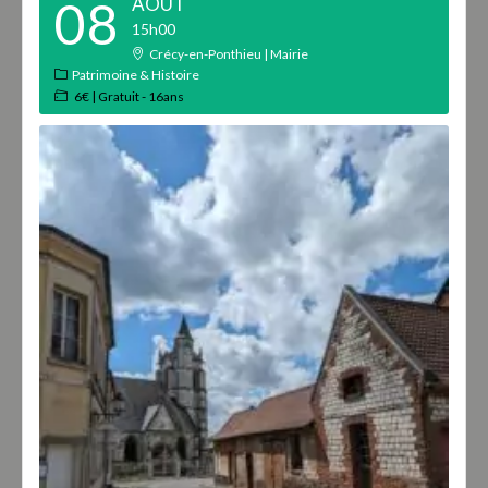
08
AOÛT
15h00
Crécy-en-Ponthieu | Mairie
Patrimoine & Histoire
6€ | Gratuit - 16ans