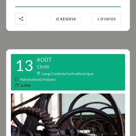
JE RÉSERVE
+ D'INFOS
13
AOÛT
11h00
Long | Centrale hydroélectrique
Patrimoine & Histoire
6.00 €