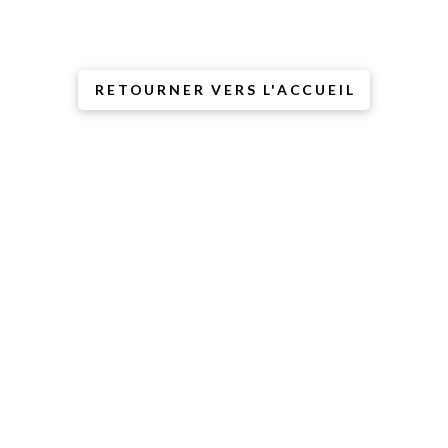
l’âne dit que ce n’est pas
de sa faute
(mais il a l’air coupable).
RETOURNER VERS L'ACCUEIL