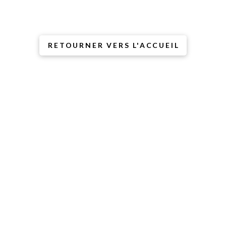
l’âne dit que ce n’est pas
de sa faute
(mais il a l’air coupable).
RETOURNER VERS L'ACCUEIL