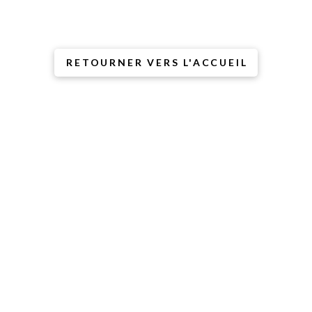
l’âne dit que ce n’est pas
de sa faute
(mais il a l’air coupable).
RETOURNER VERS L'ACCUEIL